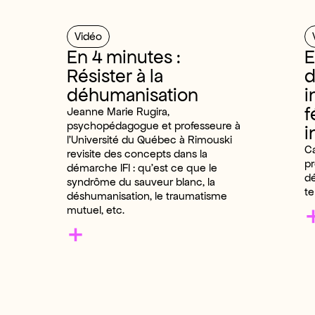
Vidéo
En 4 minutes :
E
Résister à la
déhumanisation
i
f
Jeanne Marie Rugira,
psychopédagogue et professeure à
i
l’Université du Québec à Rimouski
C
revisite des concepts dans la
pr
démarche IFI : qu’est ce que le
dé
syndrôme du sauveur blanc, la
te
déshumanisation, le traumatisme
mutuel, etc.
+