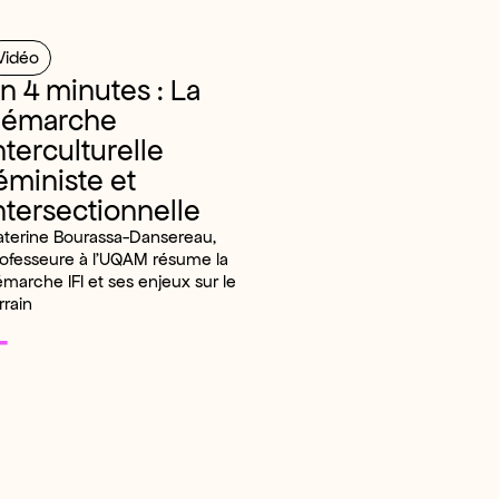
Vidéo
n 4 minutes : La
démarche
nterculturelle
éministe et
ntersectionnelle
aterine Bourassa-Dansereau,
ofesseure à l’UQAM résume la
marche IFI et ses enjeux sur le
rrain
+