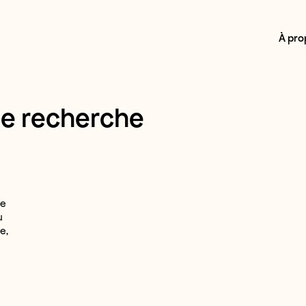
À pro
de recherche
de
u
e,