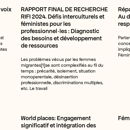
voix
RAPPORT FINAL DE RECHERCHE
Répa
RIFI 2024. Défis interculturels et
Au d
féministes pour les
resp
professionnel·les : Diagnostic
des besoins et développement
st
Parta
es
conce
de ressources
ntes
impliq
Fémin
Les problèmes vécus par les femmes
migrantes[1]se sont complexifiés au fil du
temps : précarité, isolement, situation
monoparentale, désinsertion
professionnelle, discriminations multiples,
etc. Le travail
World places: Engagement
Fémi
significatif et intégration des