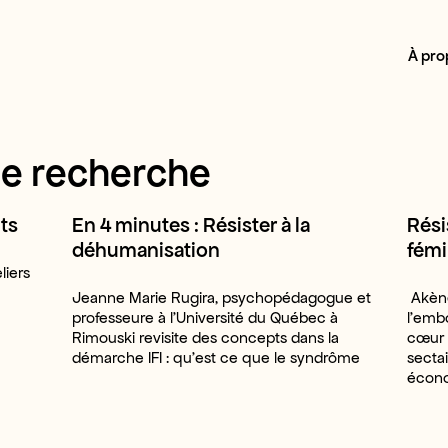
À pro
de recherche
ts
En 4 minutes : Résister à la
Rési
déhumanisation
fémi
liers
Jeanne Marie Rugira, psychopédagogue et
Akène
professeure à l’Université du Québec à
l’emb
Rimouski revisite des concepts dans la
cœur 
démarche IFI : qu’est ce que le syndrôme
sectai
écono