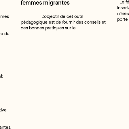
femmes migrantes
Le fé
inscr
n’hiér
emmes
L’objectif de cet outil
porte 
pédagogique est de fournir des conseils et
des bonnes pratiques sur le
re du
t
tive
ntes.