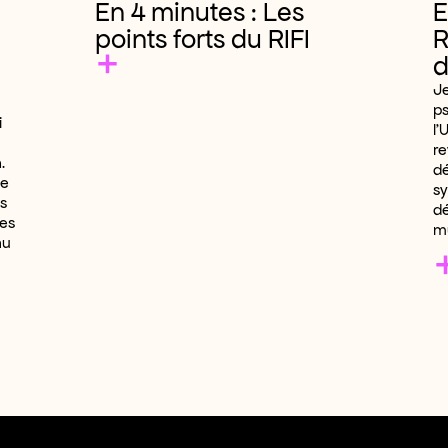
En 4 minutes : Les
E
points forts du RIFI
R
+
d
Je
p
i
l’
re
.
dé
de
sy
es
dé
les
mu
au