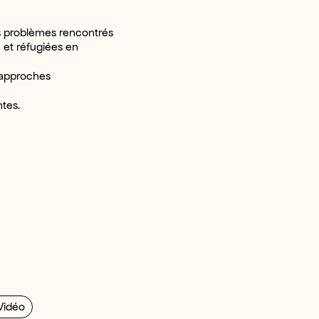
s problèmes rencontrés
 et réfugiées en
s approches
ntes.
Vidéo