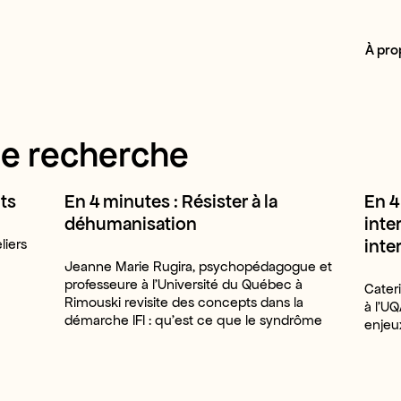
À pro
de recherche
ts
En 4 minutes : Résister à la
En 4
déhumanisation
inte
inte
liers
Jeanne Marie Rugira, psychopédagogue et
professeure à l’Université du Québec à
Cater
Rimouski revisite des concepts dans la
à l’U
démarche IFI : qu’est ce que le syndrôme
enjeux