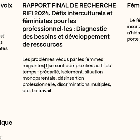
voix
RAPPORT FINAL DE RECHERCHE
Fémi
RIFI 2024. Défis interculturels et
féministes pour les
Le fé
inscr
professionnel·les : Diagnostic
n’hiér
des besoins et développement
st
porte 
es
de ressources
ntes
Les problèmes vécus par les femmes
migrantes[1]se sont complexifiés au fil du
temps : précarité, isolement, situation
monoparentale, désinsertion
professionnelle, discriminations multiples,
etc. Le travail
ique
s